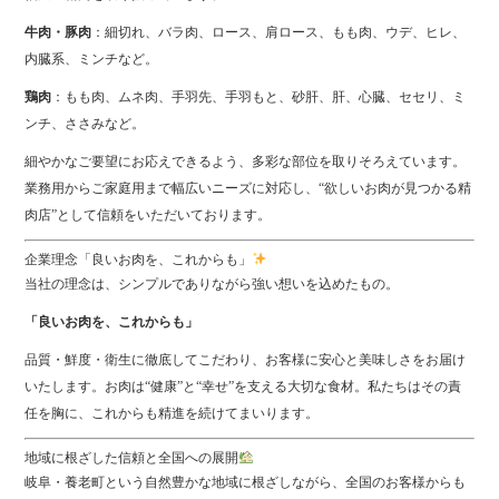
牛肉・豚肉
：細切れ、バラ肉、ロース、肩ロース、もも肉、ウデ、ヒレ、
内臓系、ミンチなど。
鶏肉
：もも肉、ムネ肉、手羽先、手羽もと、砂肝、肝、心臓、セセリ、ミ
ンチ、ささみなど。
細やかなご要望にお応えできるよう、多彩な部位を取りそろえています。
業務用からご家庭用まで幅広いニーズに対応し、“欲しいお肉が見つかる精
肉店”として信頼をいただいております。
企業理念「良いお肉を、これからも」
当社の理念は、シンプルでありながら強い想いを込めたもの。
「良いお肉を、これからも」
品質・鮮度・衛生に徹底してこだわり、お客様に安心と美味しさをお届け
いたします。お肉は“健康”と“幸せ”を支える大切な食材。私たちはその責
任を胸に、これからも精進を続けてまいります。
地域に根ざした信頼と全国への展開
岐阜・養老町という自然豊かな地域に根ざしながら、全国のお客様からも