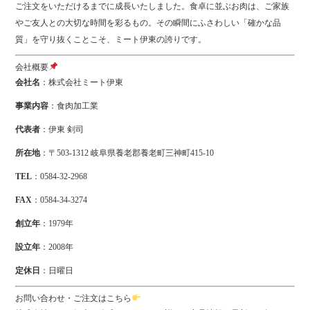
ご注文をいただけるまでに成長いたしました。食卓に並ぶお肉は、ご家族
やご友人との大切な時間を彩るもの。その瞬間にふさわしい「確かな品
質」を守り抜くことこそ、ミート伊東の誇りです。
会社概要
会社名
：株式会社ミート伊東
事業内容
：食肉加工業
代表者
：伊東 剣司
所在地
：〒503-1312 岐阜県養老郡養老町三神町415-10
TEL
：0584-32-2968
FAX
：0584-34-3274
創立年
：1979年
設立年
：2008年
定休日
：日曜日
お問い合わせ・ご注文はこちら