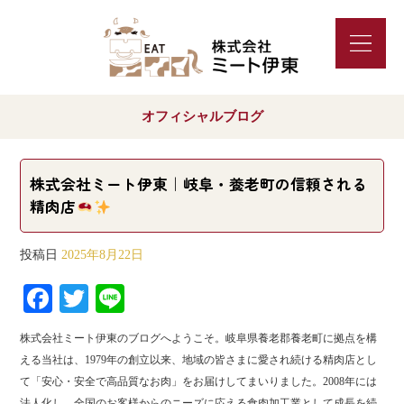
オフィシャルブログ
株式会社ミート伊東｜岐阜・養老町の信頼される
精肉店
投稿日
2025年8月22日
Fa
T
Li
ce
wi
ne
株式会社ミート伊東のブログへようこそ。岐阜県養老郡養老町に拠点を構
bo
tte
える当社は、1979年の創立以来、地域の皆さまに愛され続ける精肉店とし
ok
r
て「安心・安全で高品質なお肉」をお届けしてまいりました。2008年には
法人化し、全国のお客様からのニーズに応える食肉加工業として成長を続